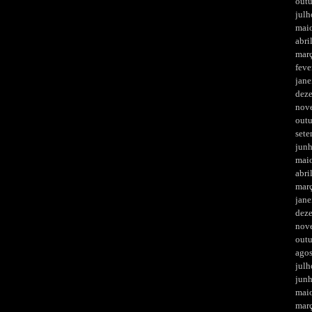
out
julh
mai
abri
mar
feve
jane
dez
nov
out
set
jun
mai
abri
mar
jane
dez
nov
out
ago
julh
jun
mai
mar