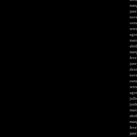
mar
jane
nov
out
set
ago
mai
abri
mar
feve
jane
dez
nov
out
set
ago
julh
jun
mai
abri
mar
feve
jane