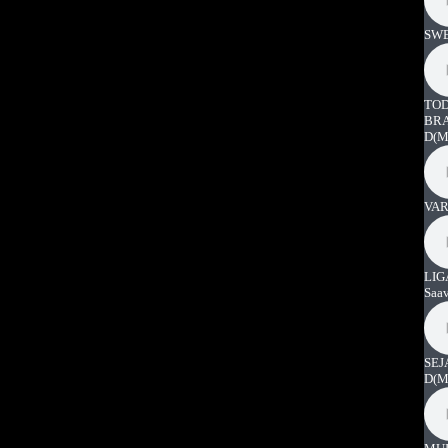
SWE
TOD
BRA
D
(M
VAR
LIG
Saa
SEJ
D
(M