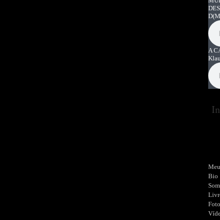
MUI
DES
D
(M
A C
Kla
In
Meu
Bio
Som
Livr
Fot
Víd