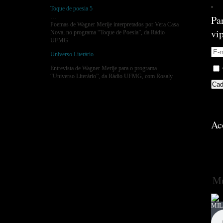
Toque de poesia 5
…
Pa
Poemas de Wagner Merije interpretados por Vera Casa
vi
Nova, no programa “Toque de Poesia”, da Rádio
UFMG
Universo Literário
Entrevista de Wagner Merije para o programa
“Universo Literário”, da Rádio UFMG, com Rosaly
Ac
Mú
MIL