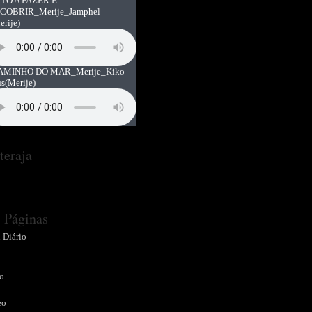
TO A FAZER E
COBRIR_Merije_Jamphel
erije)
AMINHO DO MAR_Merije_Kiko
us
(Merije)
teraja
Páginas
 Diário
o
o
eo