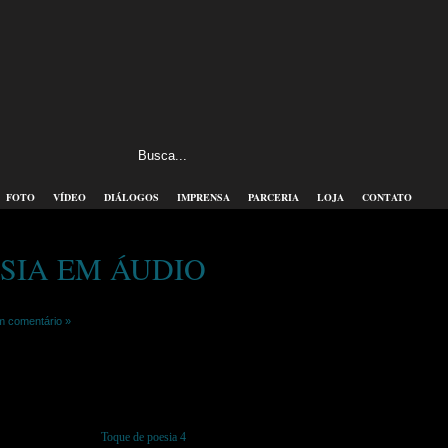
FOTO
VÍDEO
DIÁLOGOS
IMPRENSA
PARCERIA
LOJA
CONTATO
SIA EM ÁUDIO
 comentário »
Toque de poesia 4