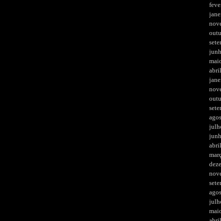
feve
jane
nov
out
set
jun
mai
abri
jane
nov
out
set
ago
julh
jun
abri
mar
dez
nov
set
ago
julh
mai
abri