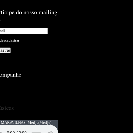
rticipe do nosso mailing
p
descadastrar
ompanhe
sicas
 MARAVILHAS_Merije
(Merije)