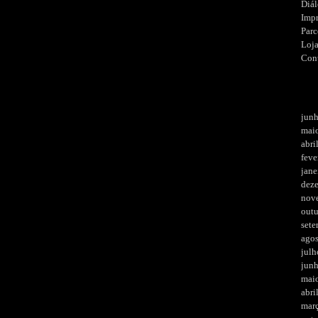
Diá
Imp
Parc
Loj
Con
jun
mai
abri
feve
jane
dez
nov
out
set
ago
julh
jun
mai
abri
mar