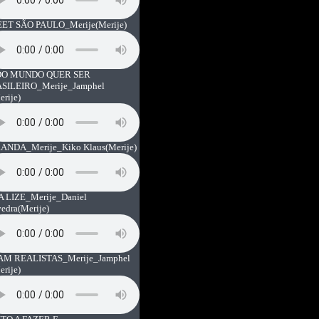
ET SÃO PAULO_Merije
(Merije)
O MUNDO QUER SER
SILEIRO_Merije_Jamphel
erije)
ANDA_Merije_Kiko Klaus
(Merije)
A LIZE_Merije_Daniel
vedra
(Merije)
AM REALISTAS_Merije_Jamphel
erije)