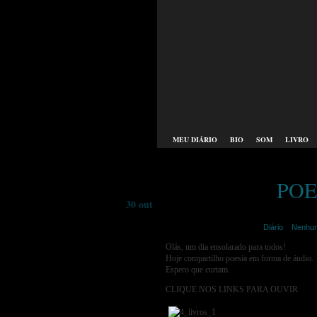
MEU DIÁRIO
BIO
SOM
LIVRO
POE
30 out
merije | outubro 30th,2014 |
Diário
|
Nenhum
Olás, um dia ensolarado para todos!
Hoje compartilho poesia em forma de áudio.
Espero que curtam.
CLIQUE NOS LINKS PARA OUVIR