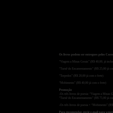
Os livros podem ser entregues pelos Corre
“Viagem a Minas Gerais” (R$ 40,00, já inclus
“Turnê do Encamentamento” (R$ 25,00 já com
“Torpedos” (R$ 20,00 já com o frete)
“Mobimento” (R$ 40,00 já com o frete)
Promoção
-Os três livros de poesia: “Viagem a Minas G
“Turnê do Encamentamento” (R$ 75,00 já com
-Os três livros de poesia + “Mobimento” (R$ 
Para encomendar, envie e-mail para wmeri