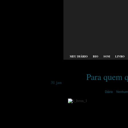
MEU DIÁRIO
BIO
SOM
LIVRO
Para quem q
31 jan
merije | janeiro 31st,2014 |
Diário
|
Nenhum 