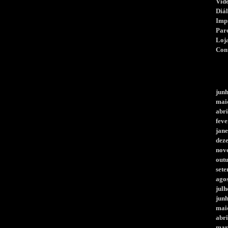
Víd
Diá
Imp
Par
Loj
Con
jun
mai
abri
feve
jane
dez
nov
out
set
ago
julh
jun
mai
abri
mar