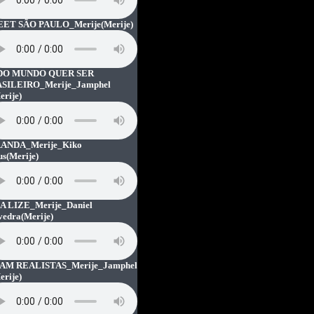
ET SÃO PAULO_Merije
(Merije)
DO MUNDO QUER SER
SILEIRO_Merije_Jamphel
erije)
ANDA_Merije_Kiko
us
(Merije)
A LIZE_Merije_Daniel
vedra
(Merije)
AM REALISTAS_Merije_Jamphel
erije)