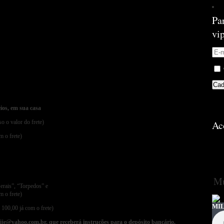
Pa
vi
ios, em sua casa
o o valor do frete)
Ac
 o frete)
Mú
erais”, “Torpedos” e
 o frete)
MIL
100,00 já com o frete)
je@yahoo.com.br, que receberá instruções para o depósito bancário.