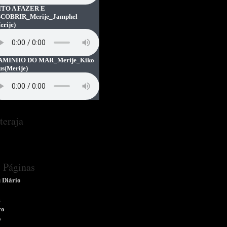
TO A FAZER E
COBRIR_Merije_Jamphel
erije)
AMINHO DO MAR_Merije_Kiko
us
(Merije)
teraja
Páginas
 Diário
m
ro
o