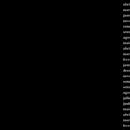
abri
mar
jane
nov
out
set
ago
mai
abri
mar
feve
jane
dez
nov
out
set
ago
julh
jun
mai
abri
mar
feve