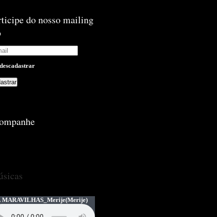
rticipe do nosso mailing
p
descadastrar
ompanhe
sicas
 MARAVILHAS_Merije
(Merije)