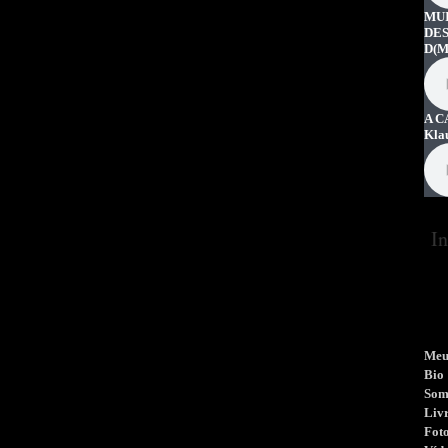
MUI
DES
D
(M
A C
Kla
In
Meu
Bio
So
Liv
Fot