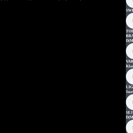
SWE
TO
BRA
D
(M
VAR
Kla
LIG
Saa
SEJ
D
(M