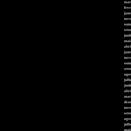
mar
feve
jane
nov
out
set
jun
mai
abri
jane
nov
out
set
ago
julh
jun
abri
mar
dez
nov
set
ago
julh
mai