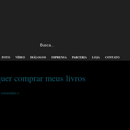
FOTO
VÍDEO
DIÁLOGOS
IMPRENSA
PARCERIA
LOJA
CONTATO
uer comprar meus livros
comentário »