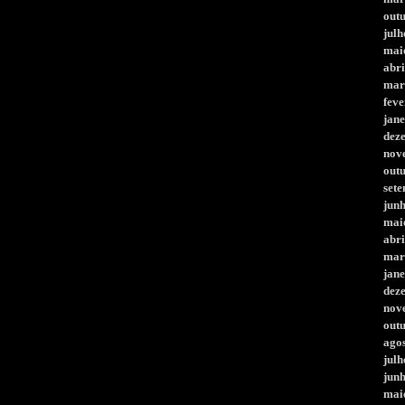
out
julh
mai
abri
mar
feve
jane
dez
nov
out
set
jun
mai
abri
mar
jane
dez
nov
out
ago
julh
jun
mai