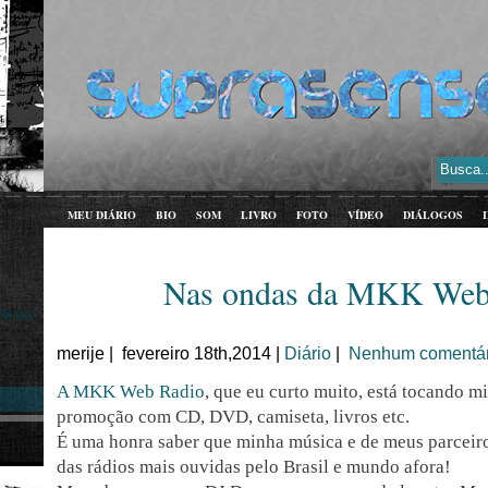
MEU DIÁRIO
BIO
SOM
LIVRO
FOTO
VÍDEO
DIÁLOGOS
Nas ondas da MKK Web
18 fev
merije | fevereiro 18th,2014 |
Diário
|
Nenhum comentár
A MKK Web Radio
, que eu curto muito, está tocando 
promoção com CD, DVD, camiseta, livros etc.
É uma honra saber que minha música e de meus parceir
das rádios mais ouvidas pelo Brasil e mundo afora!