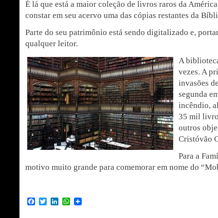
É lá que está a maior coleção de livros raros da Améric
constar em seu acervo uma das cópias restantes da Bíbl
Parte do seu patrimônio está sendo digitalizado e, portan
qualquer leitor.
A bibliotec
vezes. A p
invasões de
segunda e
incêndio, 
35 mil livr
outros obje
Cristóvão 
Para a Fam
motivo muito grande para comemorar em nome do “Mo
Facebook
Twitter
LinkedIn
WhatsApp