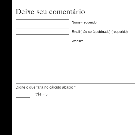
Deixe seu comentário
Nome (requerido)
Email (não será publicado) (requerido)
Website
Digite o que falta no cálculo abaixo
*
− três = 5