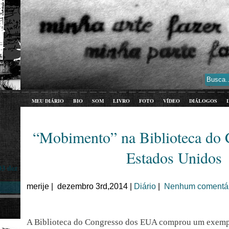
MEU DIÁRIO
BIO
SOM
LIVRO
FOTO
VÍDEO
DIÁLOGOS
“Mobimento” na Biblioteca do 
Estados Unidos
03 dez
merije | dezembro 3rd,2014 |
Diário
|
Nenhum comentár
A Biblioteca do Congresso dos EUA comprou um exemp