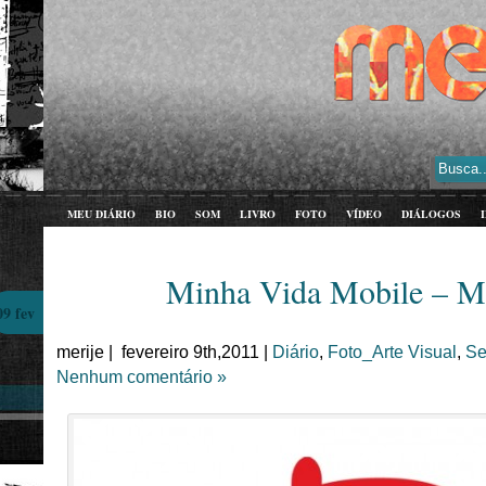
MEU DIÁRIO
BIO
SOM
LIVRO
FOTO
VÍDEO
DIÁLOGOS
Minha Vida Mobile –
09 fev
merije | fevereiro 9th,2011 |
Diário
,
Foto_Arte Visual
,
Se
Nenhum comentário »