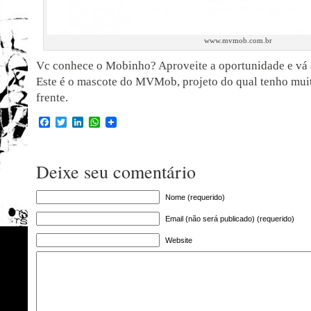
www.mvmob.com.br
Vc conhece o Mobinho? Aproveite a oportunidade e v
Este é o mascote do MVMob, projeto do qual tenho muit
frente.
Facebook
Twitter
LinkedIn
WhatsApp
Deixe seu comentário
Nome (requerido)
Email (não será publicado) (requerido)
Website