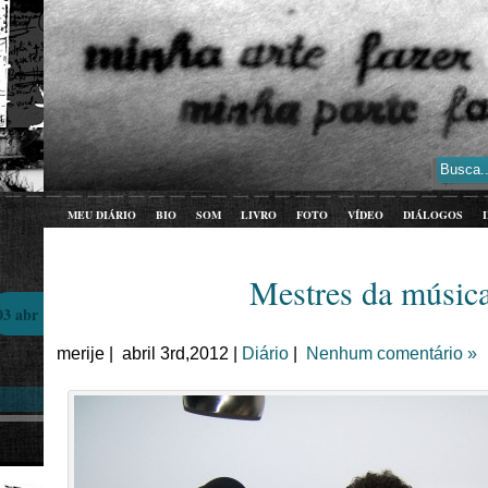
MEU DIÁRIO
BIO
SOM
LIVRO
FOTO
VÍDEO
DIÁLOGOS
Mestres da músic
03 abr
merije | abril 3rd,2012 |
Diário
|
Nenhum comentário »