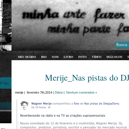
MEU DIÁRIO
BIO
SOM
LIVRO
FOTO
VÍDEO
DIÁLOGOS
Merije_Nas pistas do D
07 fev
merije | fevereiro 7th,2014 |
Diário
|
Nenhum comentário »