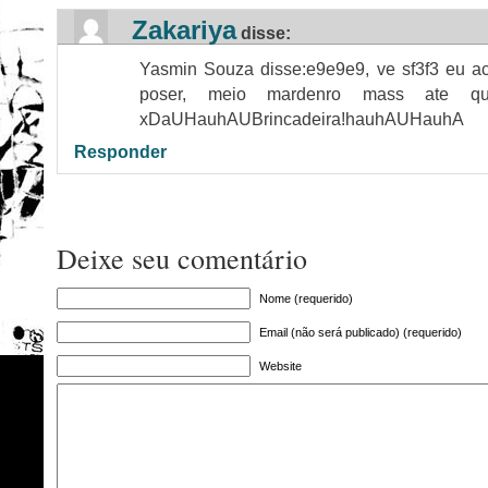
Zakariya
disse:
Yasmin Souza disse:e9e9e9, ve sf3f3 eu ac
poser, meio mardenro mass ate qu
xDaUHauhAUBrincadeira!hauhAUHauhA
Responder
Deixe seu comentário
Nome (requerido)
Email (não será publicado) (requerido)
Website