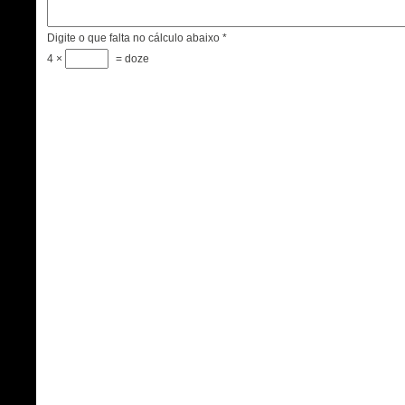
Digite o que falta no cálculo abaixo
*
4 ×
= doze