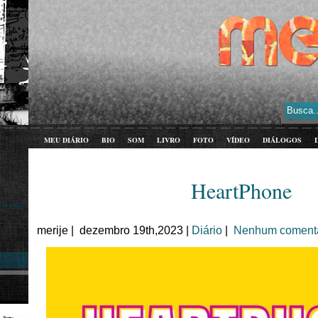
MEU DIÁRIO
BIO
SOM
LIVRO
FOTO
VÍDEO
DIÁLOGOS
HeartPhone
19 dez
merije | dezembro 19th,2023 |
Diário
|
Nenhum comentá