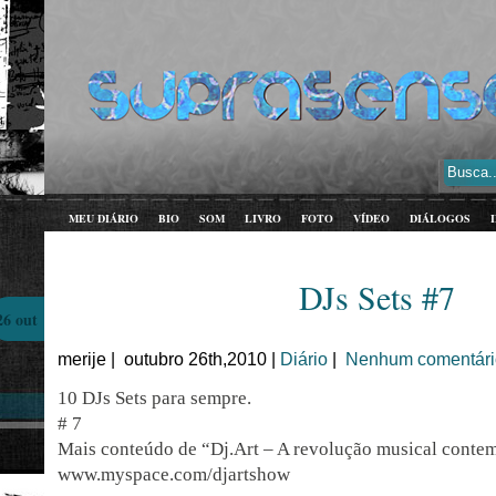
MEU DIÁRIO
BIO
SOM
LIVRO
FOTO
VÍDEO
DIÁLOGOS
DJs Sets #7
26 out
merije | outubro 26th,2010 |
Diário
|
Nenhum comentári
10 DJs Sets para sempre.
# 7
Mais conteúdo de “Dj.Art – A revolução musical conte
www.myspace.com/djartshow