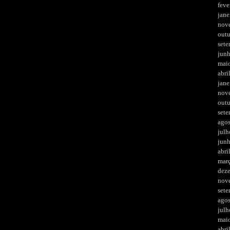
feve
jane
nov
out
set
jun
mai
abri
jane
nov
out
set
ago
julh
jun
abri
mar
dez
nov
set
ago
julh
mai
abri