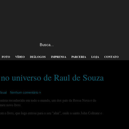
FOTO
VÍDEO
DIÁLOGOS
IMPRENSA
PARCERIA
LOJA
CONTATO
 no universo de Raul de Souza
isual
|
Nenhum comentário »
sta reconhecido em todo o mundo, um dos pais da Bossa Nova e do
eu novo livro.
om o livro, que logo entrou para o seu “altar”, onde o santo John Coltrane e