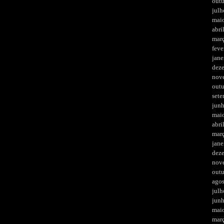
out
julh
mai
abri
mar
feve
jane
dez
nov
out
set
jun
mai
abri
mar
jane
dez
nov
out
ago
julh
jun
mai
mar