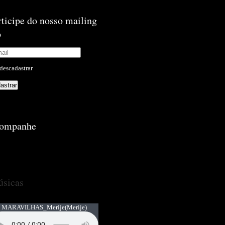
rticipe do nosso mailing
p
descadastrar
ompanhe
sicas
 MARAVILHAS_Merije
(Merije)