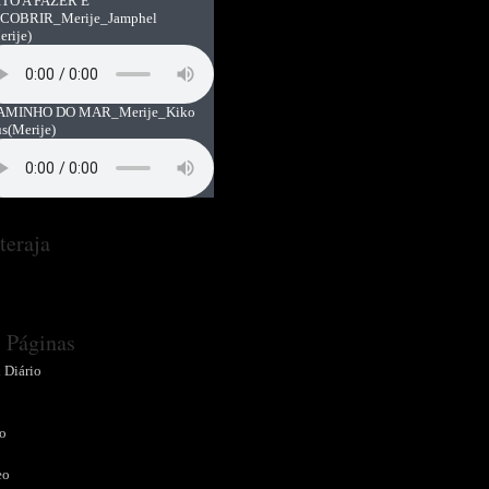
TO A FAZER E
COBRIR_Merije_Jamphel
erije)
AMINHO DO MAR_Merije_Kiko
us
(Merije)
teraja
Páginas
 Diário
o
o
eo