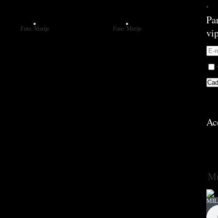
Pa
Foto: Merije
Foto: Merije
vi
Ac
Mú
MIL