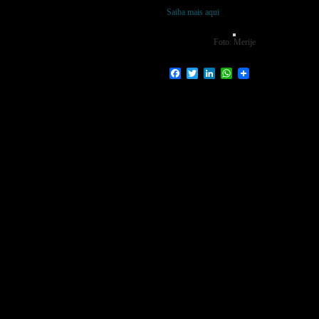
Saiba mais aqui
Foto: Merije
Facebook
Twitter
LinkedIn
WhatsApp