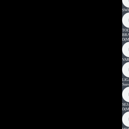
SWE
TOD
BRA
D
(M
VAR
LIG
Saa
SEJ
D
(M