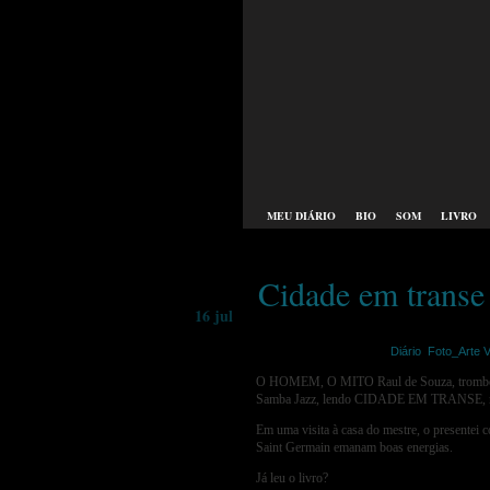
MEU DIÁRIO
BIO
SOM
LIVRO
Cidade em transe
16 jul
merije | julho 16th,2015 |
Diário
,
Foto_Arte V
O HOMEM, O MITO Raul de Souza, tromboni
Samba Jazz, lendo CIDADE EM TRANSE, m
Em uma visita à casa do mestre, o presentei c
Saint Germain emanam boas energias.
Já leu o livro?