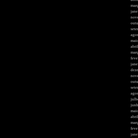
mar
jane
nov
out
set
ago
mai
abri
mar
feve
jane
dez
nov
out
set
ago
julh
jun
mai
abri
mar
feve
jane