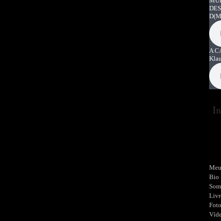
MUI
DES
D
(M
A C
Kla
In
Meu
Bio
Som
Livr
Fot
Víd