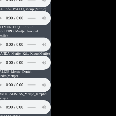
ET SÃO PAULO_Merije
(Merije)
O MUNDO QUER SER
SILEIRO_Merije_Jamphel
erije)
ANDA_Merije_Kiko Klaus
(Merije)
A LIZE_Merije_Daniel
vedra
(Merije)
AM REALISTAS_Merije_Jamphel
erije)