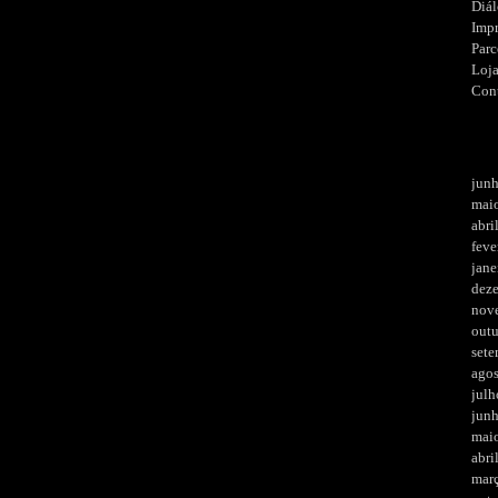
Diá
Imp
Parc
Loj
Con
jun
mai
abri
feve
jane
dez
nov
out
set
ago
julh
jun
mai
abri
mar