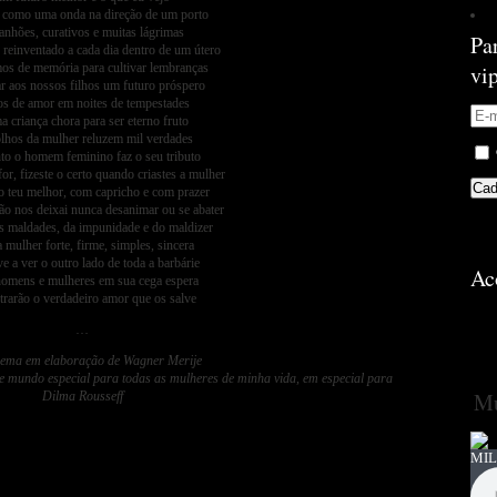
o como uma onda na direção de um porto
anhões, curativos e muitas lágrimas
Pa
reinventado a cada dia dentro de um útero
os de memória para cultivar lembranças
vi
ar aos nossos filhos um futuro próspero
os de amor em noites de tempestades
a criança chora para ser eterno fruto
lhos da mulher reluzem mil verdades
to o homem feminino faz o seu tributo
or, fizeste o certo quando criastes a mulher
 o teu melhor, com capricho e com prazer
ão nos deixai nunca desanimar ou se abater
as maldades, da impunidade e do maldizer
 mulher forte, firme, simples, sincera
ve a ver o outro lado de toda a barbárie
Ac
omens e mulheres em sua cega espera
trarão o verdadeiro amor que os salve
…
ma em elaboração de Wagner Merije
este mundo especial para todas as mulheres de minha vida, em especial para
Mú
Dilma Rousseff
MIL