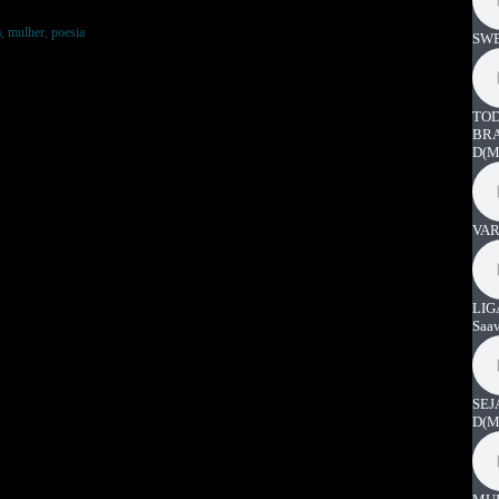
a
,
mulher
,
poesia
SWE
TOD
BRA
D
(M
VAR
LIG
Saa
SEJ
D
(M