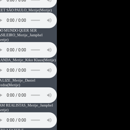
ET SÃO PAULO_Merije
(Merije)
O MUNDO QUER SER
SILEIRO_Merije_Jamphel
erije)
ANDA_Merije_Kiko Klaus
(Merije)
A LIZE_Merije_Daniel
vedra
(Merije)
AM REALISTAS_Merije_Jamphel
erije)