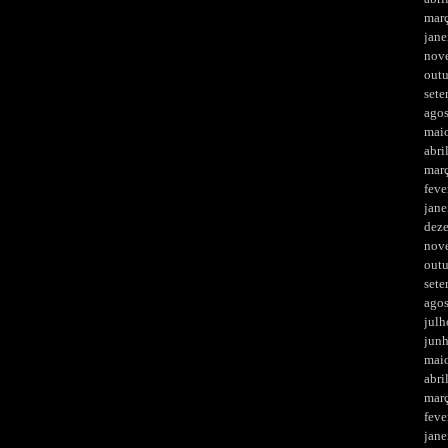
mar
jane
nov
out
set
ago
mai
abri
mar
feve
jane
dez
nov
out
set
ago
julh
jun
mai
abri
mar
feve
jane