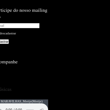
rticipe do nosso mailing
p
descadastrar
ompanhe
sicas
 MARAVILHAS_Merije
(Merije)