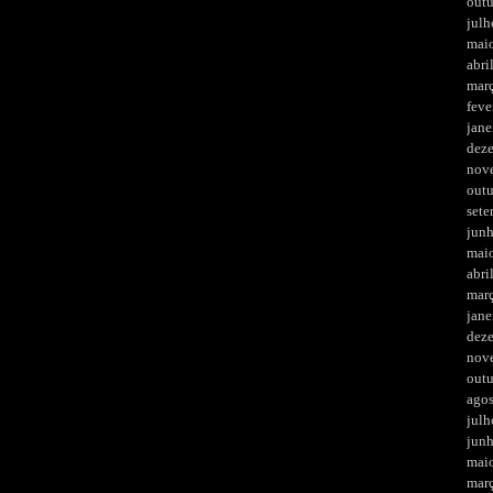
out
julh
mai
abri
mar
feve
jane
dez
nov
out
set
jun
mai
abri
mar
jane
dez
nov
out
ago
julh
jun
mai
mar