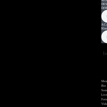
MUI
DES
D
(M
A C
Kla
In
Meu
Bio
Som
Livr
Fot
Víd