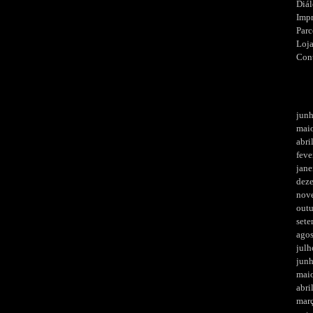
Diá
Imp
Parc
Loj
Con
jun
mai
abri
feve
jane
dez
nov
out
set
ago
julh
jun
mai
abri
mar