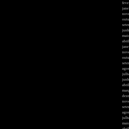
feve
jane
nov
out
set
jun
mai
abri
jane
nov
out
set
ago
julh
jun
abri
mar
dez
nov
set
ago
julh
mai
abri