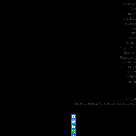
e cresç
Arr
o mundo é 
precisam
e desej
Beij
e um
nos o
enquan
Seja quem f
fizestes
Peço que n
diante d
Que a
nos le
onde h
encon
Um poe
Neste dia especial, neste país especial, n
Facebook
Twitter
LinkedIn