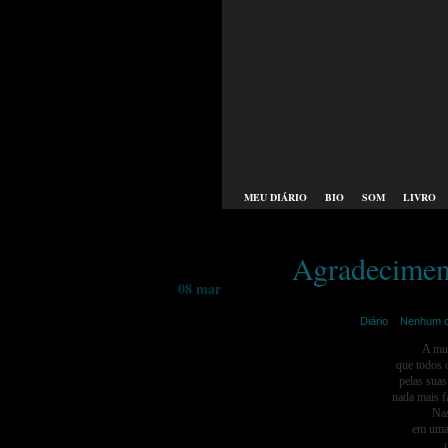
MEU DIÁRIO
BIO
SOM
LIVRO
Agradeciment
08 mar
merije | março 8th,2016 |
Diário
|
Nenhum c
A mul
que todos 
pelas suas
nada mais f
Nas
em uma 