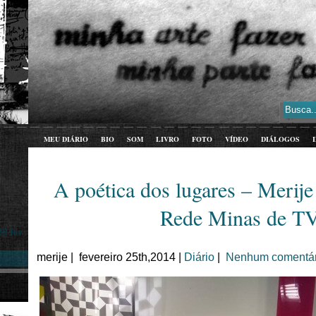
MEU DIÁRIO
BIO
SOM
LIVRO
FOTO
VÍDEO
DIÁLOGOS
A poética dos lugares – Merij
Rede Minas de T
25 fev
merije | fevereiro 25th,2014 |
Diário
|
Nenhum comentár