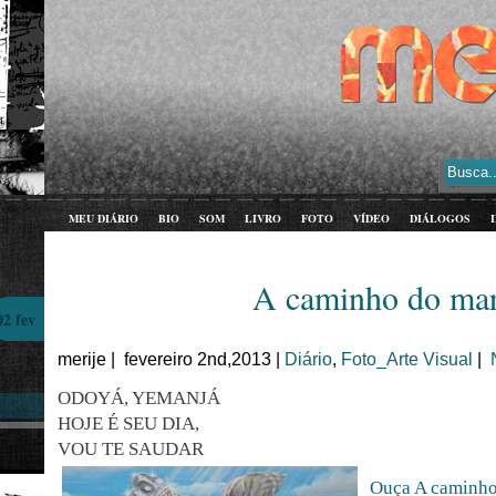
MEU DIÁRIO
BIO
SOM
LIVRO
FOTO
VÍDEO
DIÁLOGOS
A caminho do ma
02 fev
merije | fevereiro 2nd,2013 |
Diário
,
Foto_Arte Visual
|
ODOYÁ, YEMANJÁ
HOJE É SEU DIA,
VOU TE SAUDAR
Ouça A caminho