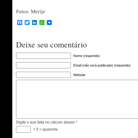
Fotos: Merije
Facebook
Twitter
LinkedIn
WhatsApp
Deixe seu comentário
Nome (requerido)
Email (não será publicado) (requerido)
Website
Digite o que falta no cálculo abaixo
*
× 5 = quarenta